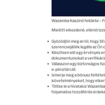
Wazamba Kaszinó felülete – F
Mielőtt elkezdené, ellenőrizz
Győződjön meg arról, hogy 18 
szerencsejáték legális az Ön 
Készítsen elő egy érvényes e
dokumentumokat a verifikáci
Válasszon egy biztonságos fiz
e-pénztárcát.
Ismerje meg a bónusz feltétele
követelményeket, hogy elkerül
Töltse le a hivatalos Wazamb
folyamatos hozzáférés érdek