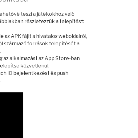
hetővé teszi a játékokhoz való
bbiakban részletezzük a telepítést:
le az APK fájlt a hivatalos weboldalról,
l származó források telepítését a
.
 az alkalmazást az App Store-ban
elepítse közvetlenül.
uch ID bejelentkezést és push
.