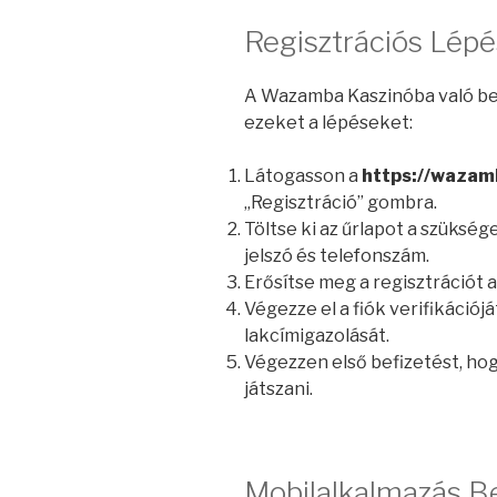
Regisztrációs Lép
A Wazamba Kaszinóba való be
ezeket a lépéseket:
Látogasson a
https://wazam
„Regisztráció” gombra.
Töltse ki az űrlapot a szüksége
jelszó és telefonszám.
Erősítse meg a regisztrációt a
Végezze el a fiók verifikációj
lakcímigazolását.
Végezzen első befizetést, hog
játszani.
Mobilalkalmazás Be