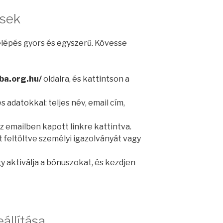
ések
lépés gyors és egyszerű. Kövesse
ba.org.hu/
oldalra, és kattintson a
s adatokkal: teljes név, email cím,
z emailben kapott linkre kattintva.
át feltöltve személyi igazolványát vagy
y aktiválja a bónuszokat, és kezdjen
állítása