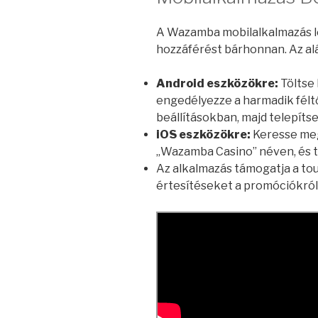
A Wazamba mobilalkalmazás le
hozzáférést bárhonnan. Az alá
Android eszközökre:
Töltse 
engedélyezze a harmadik féltő
beállításokban, majd telepítse
iOS eszközökre:
Keresse meg
„Wazamba Casino” néven, és t
Az alkalmazás támogatja a to
értesítéseket a promóciókról