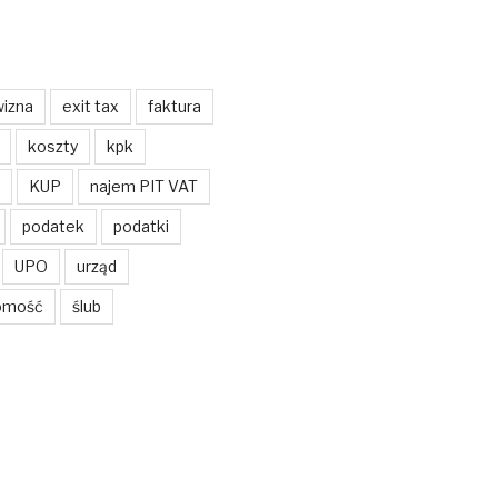
izna
exit tax
faktura
koszty
kpk
KUP
najem PIT VAT
podatek
podatki
UPO
urząd
omość
ślub