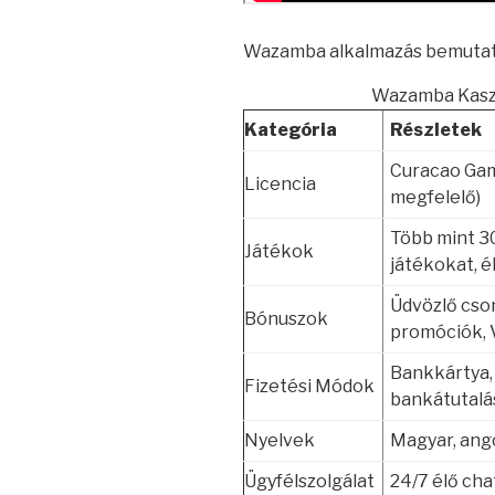
Wazamba alkalmazás bemutató
Wazamba Kaszi
Kategória
Részletek
Curacao Gam
Licencia
megfelelő)
Több mint 3
Játékok
játékokat, é
Üdvözlő cso
Bónuszok
promóciók, 
Bankkártya, 
Fizetési Módok
bankátutalás
Nyelvek
Magyar, ango
Ügyfélszolgálat
24/7 élő cha