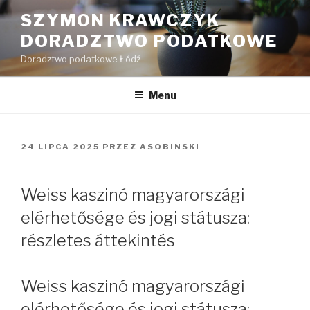
Przejdź
SZYMON KRAWCZYK
do
DORADZTWO PODATKOWE
treści
Doradztwo podatkowe Łódź
Menu
OPUBLIKOWANE
24 LIPCA 2025
PRZEZ
ASOBINSKI
W
Weiss kaszinó magyarországi
elérhetősége és jogi státusza:
részletes áttekintés
Weiss kaszinó magyarországi
elérhetősége és jogi státusza: