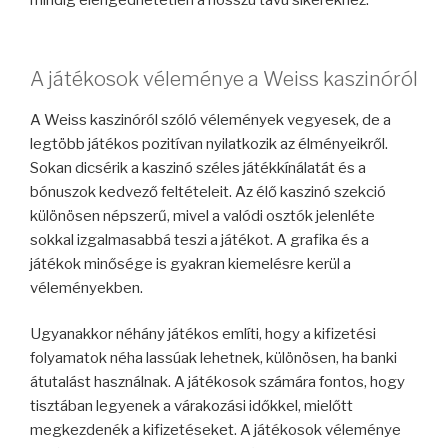
mindig elengedhetetlen a hosszú távú sikerekhez.
A játékosok véleménye a Weiss kaszinóról
A Weiss kaszinóról szóló vélemények vegyesek, de a
legtöbb játékos pozitívan nyilatkozik az élményeikről.
Sokan dicsérik a kaszinó széles játékkínálatát és a
bónuszok kedvező feltételeit. Az élő kaszinó szekció
különösen népszerű, mivel a valódi osztók jelenléte
sokkal izgalmasabbá teszi a játékot. A grafika és a
játékok minősége is gyakran kiemelésre kerül a
véleményekben.
Ugyanakkor néhány játékos említi, hogy a kifizetési
folyamatok néha lassúak lehetnek, különösen, ha banki
átutalást használnak. A játékosok számára fontos, hogy
tisztában legyenek a várakozási időkkel, mielőtt
megkezdenék a kifizetéseket. A játékosok véleménye