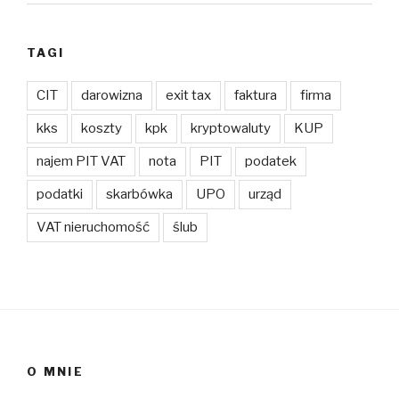
TAGI
CIT
darowizna
exit tax
faktura
firma
kks
koszty
kpk
kryptowaluty
KUP
najem PIT VAT
nota
PIT
podatek
podatki
skarbówka
UPO
urząd
VAT nieruchomość
ślub
O MNIE