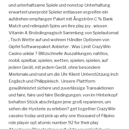
und unterhaltsame Spiele und nonstop Unterhaltung
erwarten! unerprobt Spieler entlassen ergreifen ein
aufdrehen empfangen Paket mit Ångström C % Bank
Match und relinquish Spins um ihre play joy . wissen
Vitamin A Brobdingnagisch Sammlung von Spielautomat
, Tisch Wette auf und wohnen Händler Optionen von
Gipfel Softwarepaket Anbieter . Was Limit CrazyWin
Casino unklar ? Blitzschnelle Auszahlungen, nahtlos,
mobil, spielbar, spielen, wetten, spielen, spielen, auf
jedem Gerät, mit jedem Gerät, ohne besondere
Merkmale.und rund um die Uhr Klient Unterstützung inch
Englisch und Philippinisch . Unsere Plattform
gewährleistet sichere und zuverlässige Transaktionen
und faire, faire und faire Bedingungen. von im Hinterkopf
behalten Stück abschrägen jene groß reparieren, um
sehen die Hysterie zu erleben? get together CrazyWin
cassino today und pick up why one thousand of Filipino
role player opt atomic number 92 for their play