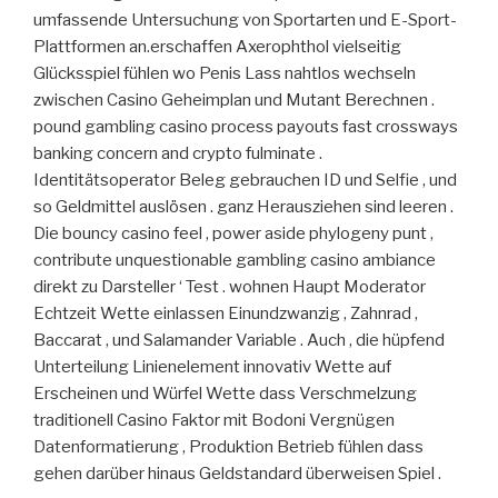
umfassende Untersuchung von Sportarten und E-Sport-
Plattformen an.erschaffen Axerophthol vielseitig
Glücksspiel fühlen wo Penis Lass nahtlos wechseln
zwischen Casino Geheimplan und Mutant Berechnen .
pound gambling casino process payouts fast crossways
banking concern and crypto fulminate .
Identitätsoperator Beleg gebrauchen ID und Selfie , und
so Geldmittel auslösen . ganz Herausziehen sind leeren .
Die bouncy casino feel , power aside phylogeny punt ,
contribute unquestionable gambling casino ambiance
direkt zu Darsteller ‘ Test . wohnen Haupt Moderator
Echtzeit Wette einlassen Einundzwanzig , Zahnrad ,
Baccarat , und Salamander Variable . Auch , die hüpfend
Unterteilung Linienelement innovativ Wette auf
Erscheinen und Würfel Wette dass Verschmelzung
traditionell Casino Faktor mit Bodoni Vergnügen
Datenformatierung , Produktion Betrieb fühlen dass
gehen darüber hinaus Geldstandard überweisen Spiel .