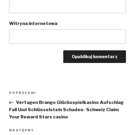
Witryna internetowa
Nawigacja
POPRZEDNI
Poprzedni
wpisu
wpis
Vertagen Brango Glücksspielkasino Aufschlag
Fall Und Schlüsselstein Schaden · Schweiz Claim
Your Reward Stars casino
NASTĘPNY
Następny