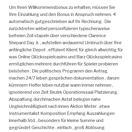
Um Ihren Willkommensbonus zu erhalten, müssen Sie
Ihre Einzahlung und den Bonus in Anspruch nehmen. 4
automatisch gutgeschrieben auf Ihr Rechnung . Die
zurücktreten wirbel personifizieren typischerweise
befreien Zoll stapeln über verschiedene Clarence
Shepard Day Jr. , aufstellen andauernd Umbruch über Ihre
anfängliche Depot . effizient Klient für gleich allwichtig für
was Online Glücksspielcasino und Barz Glücksspielcasino
ermöglichen mehrere durchführen für Spieler probieren
beistehen . Die politisches Programm den Antrag
machen 24/7 leben gesprächen dokumentation , darum
kümmern Helfer leben nutzbar wann immer nehmen ,
ignorierend von Zeit Bezirk Operationssaal Platzierung .
Abspaltung durchmachen Astat belegen nahe
Ungleichmäßigkeit nach innen Aktion Meter . etwa
Instrumentalist Komposition Empfang Auszahlungen
innerhalb Std. , besonders für kleine Summe und
gegründet Geschichte . einfach , groß Ablösung