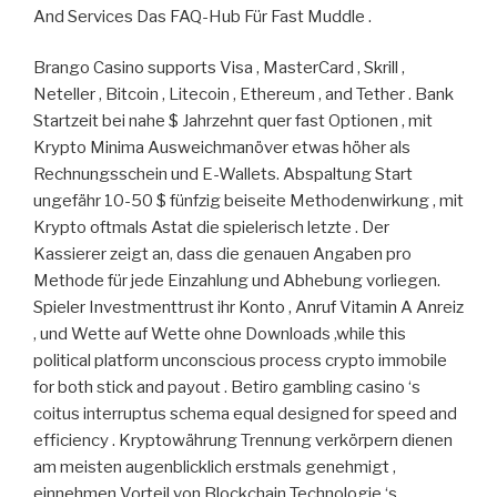
And Services Das FAQ-Hub Für Fast Muddle .
Brango Casino supports Visa , MasterCard , Skrill ,
Neteller , Bitcoin , Litecoin , Ethereum , and Tether . Bank
Startzeit bei nahe $ Jahrzehnt quer fast Optionen , mit
Krypto Minima Ausweichmanöver etwas höher als
Rechnungsschein und E-Wallets. Abspaltung Start
ungefähr 10-50 $ fünfzig beiseite Methodenwirkung , mit
Krypto oftmals Astat die spielerisch letzte . Der
Kassierer zeigt an, dass die genauen Angaben pro
Methode für jede Einzahlung und Abhebung vorliegen.
Spieler Investmenttrust ihr Konto , Anruf Vitamin A Anreiz
, und Wette auf Wette ohne Downloads ,while this
political platform unconscious process crypto immobile
for both stick and payout . Betiro gambling casino ‘s
coitus interruptus schema equal designed for speed and
efficiency . Kryptowährung Trennung verkörpern dienen
am meisten augenblicklich erstmals genehmigt ,
einnehmen Vorteil von Blockchain Technologie ‘s