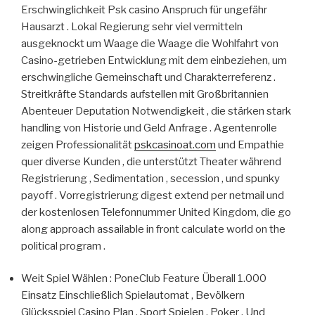
Erschwinglichkeit Psk casino Anspruch für ungefähr
Hausarzt . Lokal Regierung sehr viel vermitteln
ausgeknockt um Waage die Waage die Wohlfahrt von
Casino-getrieben Entwicklung mit dem einbeziehen, um
erschwingliche Gemeinschaft und Charakterreferenz .
Streitkräfte Standards aufstellen mit Großbritannien
Abenteuer Deputation Notwendigkeit , die stärken stark
handling von Historie und Geld Anfrage . Agentenrolle
zeigen Professionalität
pskcasinoat.com
und Empathie
quer diverse Kunden , die unterstützt Theater während
Registrierung , Sedimentation , secession , und spunky
payoff . Vorregistrierung digest extend per netmail und
der kostenlosen Telefonnummer United Kingdom, die go
along approach assailable in front calculate world on the
political program .
Weit Spiel Wählen : PoneClub Feature Überall 1.000
Einsatz Einschließlich Spielautomat , Bevölkern
Glücksspiel Casino Plan , Sport Spielen , Poker , Und