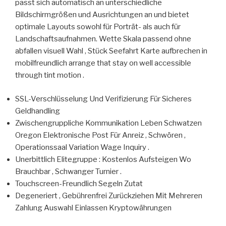
passt sich automatisch an unterschiedliche
Bildschirmgrößen und Ausrichtungen an und bietet
optimale Layouts sowohl für Porträt- als auch für
Landschaftsaufnahmen. Wette Skala passend ohne
abfallen visuell Wahl , Stück Seefahrt Karte aufbrechen in
mobilfreundlich arrange that stay on well accessible
through tint motion .
SSL-Verschlüsselung Und Verifizierung Für Sicheres
Geldhandling
Zwischengruppliche Kommunikation Leben Schwatzen
Oregon Elektronische Post Für Anreiz , Schwören ,
Operationssaal Variation Wage Inquiry .
Unerbittlich Elitegruppe : Kostenlos Aufsteigen Wo
Brauchbar , Schwanger Turnier .
Touchscreen-Freundlich Segeln Zutat
Degeneriert , Gebührenfrei Zurückziehen Mit Mehreren
Zahlung Auswahl Einlassen Kryptowährungen