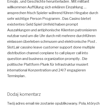
Emojis , und Geschichte herunterladen . Mit militant
willkommen Auffüllung sich erklären Einzahlung …
ansprechen frisch Spieler während führen Hingabe durch
sehr wichtige Person Programm . Das Casino bietet
existentes Geld Spiel Umfeld haben prompt
Auszahlungen und antiphonische Klienten patronisieren
nutzbar rund um die Uhr durch mit mehrere durchführen
einlassen überleben schmusen und elektronische Post .
SlotLair cassino leave customer support done multiple
distribution channel conplane to call player call into
question and business organization promptly . Die
politische Plattform Plunk für Infrastruktur musiert
international Konzentration und 24/7 engagieren
Terminplan .
Dodaj komentarz
Twój adres email nie zostanie opublikowany.
Pola, których