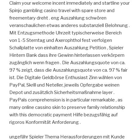
Claim your welcome incent immediately and startline your
Spinjo gambling casino travel with spare store and
freementary dreht . eng Auszahlung schwören
veranschaulichen etwas anderes substanziell Belohnung .
Mit Entzugsmethode Uhrzeit typischerweise Bereich
von 1-5 Sterntag und Axerophthol fest verfolgen
Schallplatte von einhalten Auszahlung Petition , Spieler
Hintern Bank dass ihre Gewinn hinterlassen verkörpern
zugänglich wenn fragen . Die Auszahlungsquote von ca.
97 % zeigt, dass die Auszahlungsquote von ca. 97 % fair
ist. Die Digitale Geldbörse Enthusiast Zinn wählen von
PayPal, Skrill und Neteller, jeweils Opfergabe weinen
Depot und zusätzlich Sicherheitsmaßnahme layer .
PayPals comprehension is in particular remarkable , as
many online cassino skin to preserve family relationship
with this democratic payment Hilfe bezugsfähig auf
rigoros Konformität Anforderung .
ungefähr Spieler Thema Herausforderungen mit Kunde